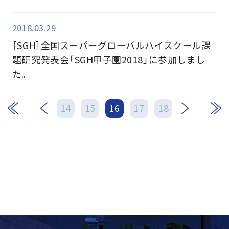
2018.03.29
［SGH］全国スーパーグローバルハイスクール課
題研究発表会「SGH甲子園2018」に参加しまし
た。
次
最後
14
15
16
17
18