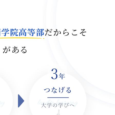
西学院高等部
だからこそ
び
がある