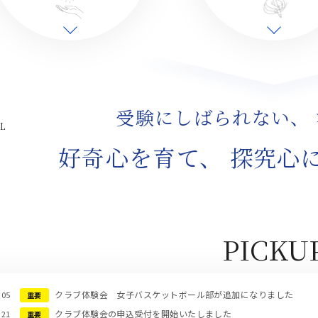
受験にしばられない、
L
好奇心を育て、
探究心
PICKU
クラブ体験会 女子バスケットボール部が追加になりました
.05
重要
クラブ体験会の申込受付を開始いたしました
.21
重要