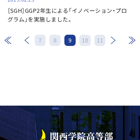
［SGH］GGP2年生による「イノベーション・プロ
グラム」を実施しました。
次
最後
7
8
9
10
11