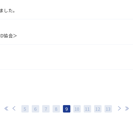
しました。
HD協会＞
5
6
7
8
9
10
11
次
12
最後
13