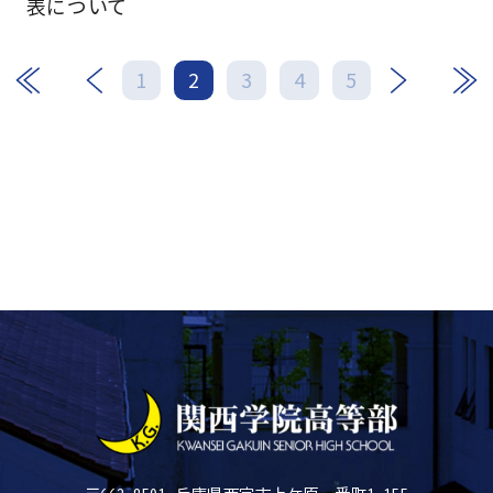
表について
次
最後
1
2
3
4
5