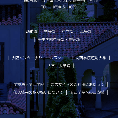
〒662-8501 兵庫県西宮市上ケ原一番町1-155
TEL : 0798-51-0975
幼稚園
初等部
中学部
高等部
千里国際中等部・高等部
大阪インターナショナルスクール
関西学院短期大学
大学・大学院
学校法人関西学院
このサイトのご利用にあたって
個人情報の取り扱いについて
関西学院へのご支援