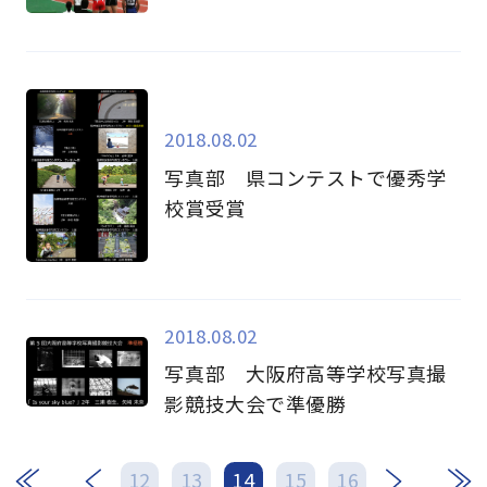
2018.08.02
写真部 県コンテストで優秀学
校賞受賞
2018.08.02
写真部 大阪府高等学校写真撮
影競技大会で準優勝
次
最後
12
13
14
15
16