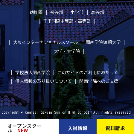
幼稚園
初等部
中学部
高等部
千里国際中等部・高等部
大阪インターナショナルスクール
関西学院短期大学
大学・大学院
学校法人関西学院
このサイトのご利用にあたって
個人情報の取り扱いについて
関西学院へのご支援
Copyright © Kwansei Gakuin Senior High School. All rights reserved.
オープンスクー
入試情報
資料請求
ル
NEW