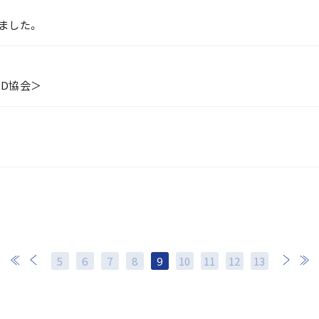
しました。
HD協会＞
5
6
7
8
9
10
11
次
12
最後
13