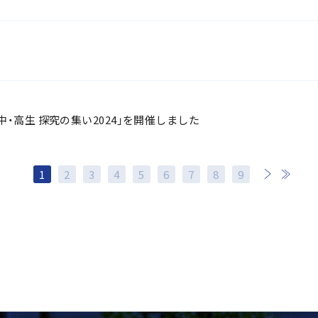
・高生 探究の集い2024」を開催しました
1
2
3
4
5
6
7
次
8
最後
9