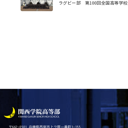
ラグビー部 第100回全国高等学
最初
前
〒662-8501 兵庫県西宮市上ケ原一番町1-155