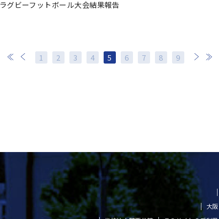
校ラグビーフットボール大会結果報告
1
2
3
4
5
6
7
次
8
最後
9
大阪