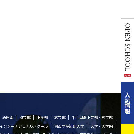
OPEN SCHOOL
入試情報
幼稚園
初等部
中学部
高等部
千里国際中等部・高等部
インターナショナルスクール
関西学院短期大学
大学・大学院