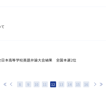
いて
奪全日本高等学校英語弁論大会結果 全国本選2位
8
9
10
11
12
13
14
次
15
最後
16