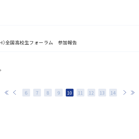
SGH）全国高校生フォーラム 参加報告
。
6
7
8
9
10
11
12
次
13
最後
14