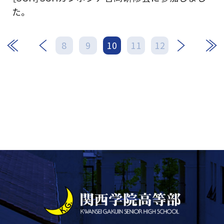
た。
次
最後
8
9
10
11
12