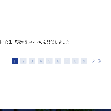
・高生 探究の集い2024」を開催しました
1
2
3
4
5
6
7
次
8
最後
9