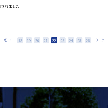
催されました
18
19
20
21
22
23
24
次
25
最後
26