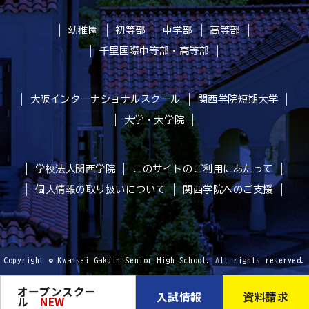
幼稚園
初等部
中学部
高等部
千里国際中等部・高等部
大阪インターナショナルスクール
関西学院短期大学
大学・大学院
学校法人関西学院
このサイトのご利用にあたって
個人情報の取り扱いについて
関西学院へのご支援
Copyright © Kwansei Gakuin Senior High School. All rights reserved.
オープンスクー
入試情報
資料請求
ル
NEW