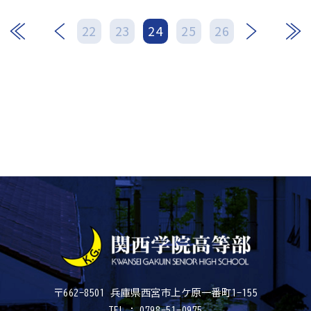
次
最後
22
23
24
25
26
〒662-8501 兵庫県西宮市上ケ原一番町1-155
TEL : 0798-51-0975