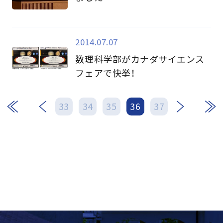
2014.07.07
数理科学部がカナダサイエンス
フェアで快挙！
次
最後
33
34
35
36
37