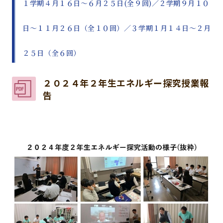
１学期４月１６日～６月２５日(全９回)／２学期９月１０
日～１１月２６日（全１０回）／３学期１月１４日～２月
２５日（全６回）
２０２４年２年生エネルギー探究授業報
告