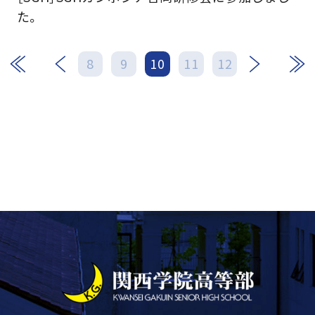
た。
次
最後
8
9
10
11
12