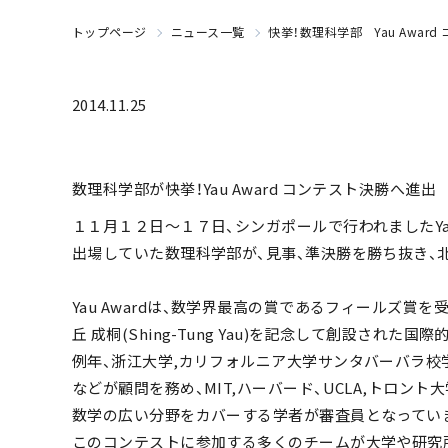
トップページ
ニュース一覧
快挙！数理科学部 Yau Awar
2014.11.25
数理科学部が快挙！Yau Award コンテスト決勝へ進出
１１月１２日～１７日、シンガポールで行われましたYau
出場していた数理科学部が、見事、準決勝を勝ち抜き、
Yau Awardは、数学界最高の賞であるフィールズ賞
丘 成桐(Shing-Tung Yau)を記念して創設された
例年、浙江大学,カリフォルニア大学サンタバーバラ校
などが顧問を務め、MIT,ハーバード、UCLA,トロント
数学の広い分野をカバーする学者が審査員となってい
このコンテストに参加する多くのチームが大学や研究