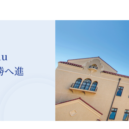
u
勝へ進