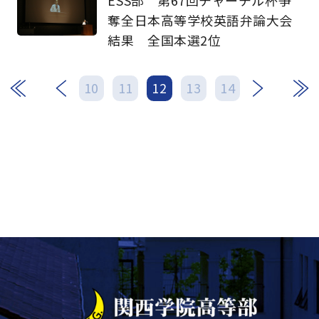
奪全日本高等学校英語弁論大会
結果 全国本選2位
次
最後
10
11
12
13
14