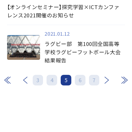
【オンラインセミナー】探究学習×ICTカンファ
レンス2021開催のお知らせ
2021.01.12
ラグビー部 第100回全国高等
学校ラグビーフットボール大会
結果報告
次
最後
3
4
5
6
7