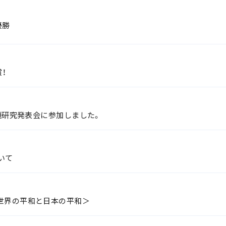
優勝
！
課題研究発表会に参加しました。
いて
＜世界の平和と日本の平和＞