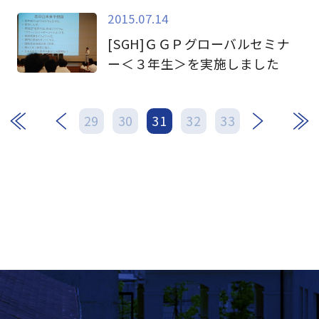
2015.07.14
[SGH]ＧＧＰグローバルセミナ
ー＜３年生＞を実施しました
次
最後
29
30
31
32
33