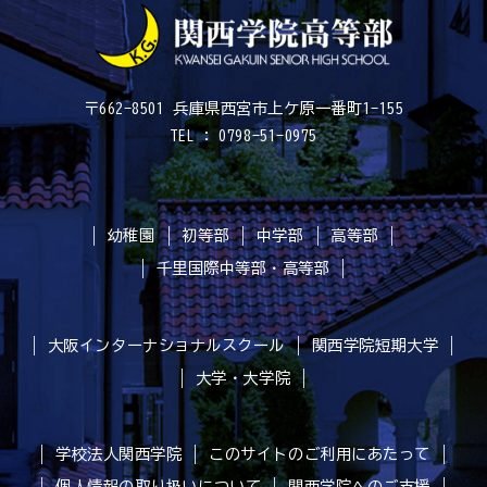
〒662-8501 兵庫県西宮市上ケ原一番町1-155
TEL : 0798-51-0975
幼稚園
初等部
中学部
高等部
千里国際中等部・高等部
大阪インターナショナルスクール
関西学院短期大学
大学・大学院
学校法人関西学院
このサイトのご利用にあたって
個人情報の取り扱いについて
関西学院へのご支援