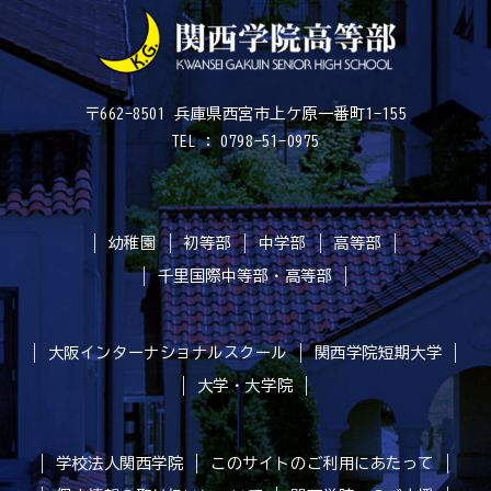
〒662-8501 兵庫県西宮市上ケ原一番町1-155
TEL : 0798-51-0975
幼稚園
初等部
中学部
高等部
千里国際中等部・高等部
大阪インターナショナルスクール
関西学院短期大学
大学・大学院
学校法人関西学院
このサイトのご利用にあたって