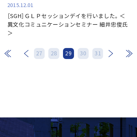
2015.12.01
［SGH］ＧＬＰセッションデイを行いました。＜
異文化コミュニケーションセミナー 細井忠俊氏
＞
次
最後
27
28
29
30
31