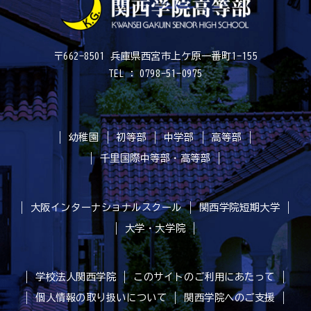
〒662-8501 兵庫県西宮市上ケ原一番町1-155
TEL : 0798-51-0975
幼稚園
初等部
中学部
高等部
千里国際中等部・高等部
大阪インターナショナルスクール
関西学院短期大学
大学・大学院
学校法人関西学院
このサイトのご利用にあたって
個人情報の取り扱いについて
関西学院へのご支援