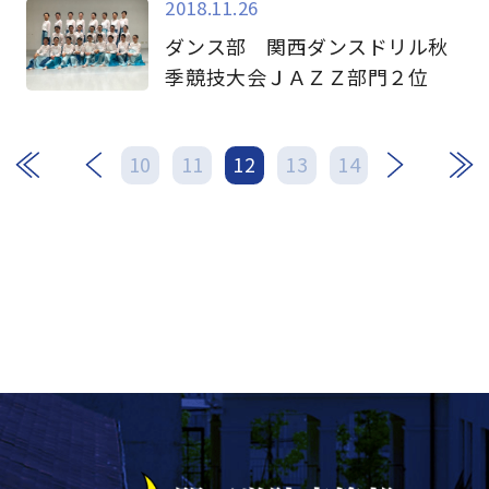
2018.11.26
ダンス部 関西ダンスドリル秋
季競技大会ＪＡＺＺ部門２位
次
最後
10
11
12
13
14