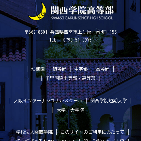
〒662-8501 兵庫県西宮市上ケ原一番町1-155
TEL : 0798-51-0975
幼稚園
初等部
中学部
高等部
千里国際中等部・高等部
大阪インターナショナルスクール
関西学院短期大学
大学・大学院
学校法人関西学院
このサイトのご利用にあたって