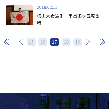
2018.02.11
横山大希選手 平昌冬季五輪出
場
次
最後
15
16
17
18
19