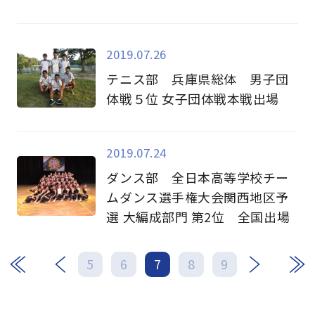
2019.07.26
テニス部 兵庫県総体 男子団
体戦５位 女子団体戦本戦出場
2019.07.24
ダンス部 全日本高等学校チー
ムダンス選手権大会関西地区予
選 大編成部門 第2位 全国出場
次
最後
5
6
7
8
9