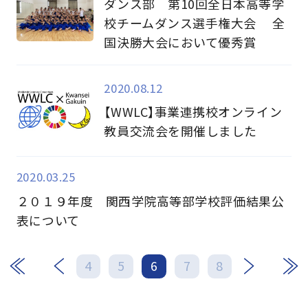
ダンス部 第10回全日本高等学
校チームダンス選手権大会 全
国決勝大会において優秀賞
2020.08.12
【WWLC】事業連携校オンライン
教員交流会を開催しました
2020.03.25
２０１９年度 関西学院高等部学校評価結果公
表について
次
最後
4
5
6
7
8