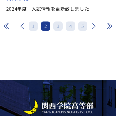
2024年度 入試情報を更新致しました
次
最後
1
2
3
4
5