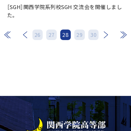
［SGH］関西学院系列校SGH 交流会を開催しまし
た。
次
最後
26
27
28
29
30