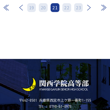
次
最後
19
20
21
22
23
〒662-8501 兵庫県西宮市上ケ原一番町1-155
TEL : 0798-51-0975