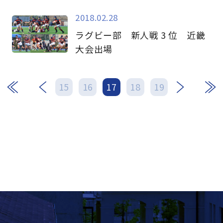
2018.02.28
ラグビー部 新人戦 3 位 近畿
大会出場
次
最後
15
16
17
18
19