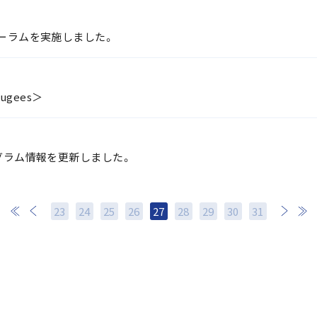
ォーラムを実施しました。
ugees＞
各種プログラム情報を更新しました。
23
24
25
26
27
28
29
次
30
最後
31