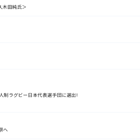
久木田純氏＞
7人制ラグビー日本代表選手団に選出!
祭へ