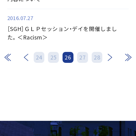
2016.07.27
［SGH］ＧＬＰセッション・デイを開催しまし
た。＜Racism＞
次
最後
24
25
26
27
28