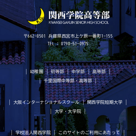
〒662-8501 兵庫県西宮市上ケ原一番町1-155
TEL : 0798-51-0975
幼稚園
初等部
中学部
高等部
千里国際中等部・高等部
大阪インターナショナルスクール
関西学院短期大学
大学・大学院
学校法人関西学院
このサイトのご利用にあたって