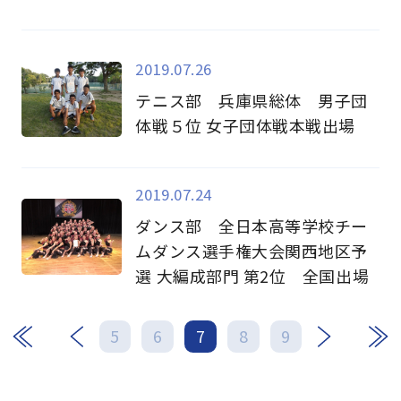
2019.07.26
テニス部 兵庫県総体 男子団
体戦５位 女子団体戦本戦出場
2019.07.24
ダンス部 全日本高等学校チー
ムダンス選手権大会関西地区予
選 大編成部門 第2位 全国出場
次
最後
5
6
7
8
9