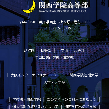
〒662-8501 兵庫県西宮市上ケ原一番町1-155
TEL : 0798-51-0975
幼稚園
初等部
中学部
高等部
千里国際中等部・高等部
大阪インターナショナルスクール
関西学院短期大学
大学・大学院
学校法人関西学院
このサイトのご利用にあたって
個人情報の取り扱いについて
関西学院へのご支援