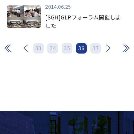
2014.06.25
[SGH]GLPフォーラム開催しま
した
次
最後
33
34
35
36
37