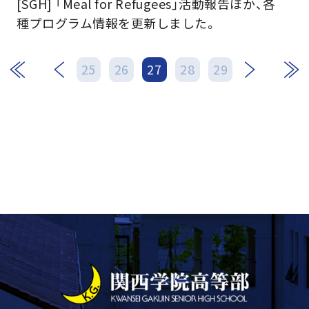
[SGH] 「Meal for Refugees」活動報告ほか、各
種プログラム情報を更新しました。
次
最後
25
26
27
28
29