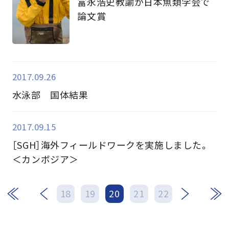
富永浩史教諭が日本魚類学会で
論文賞
2017.09.26
水泳部 国体結果
2017.09.15
［SGH］海外フィールドワークを実施しました。
＜カンボジア＞
次
最後
18
19
20
21
22