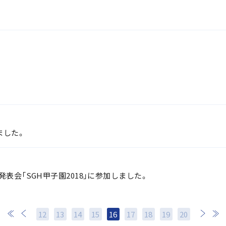
ました。
表会「SGH甲子園2018」に参加しました。
12
13
14
15
16
17
18
次
19
最後
20