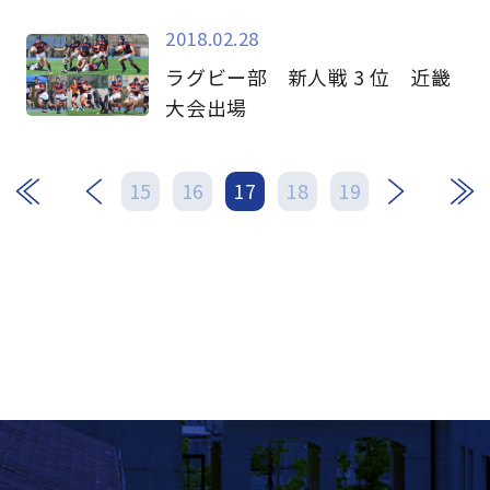
2018.02.28
ラグビー部 新人戦 3 位 近畿
大会出場
次
最後
15
16
17
18
19