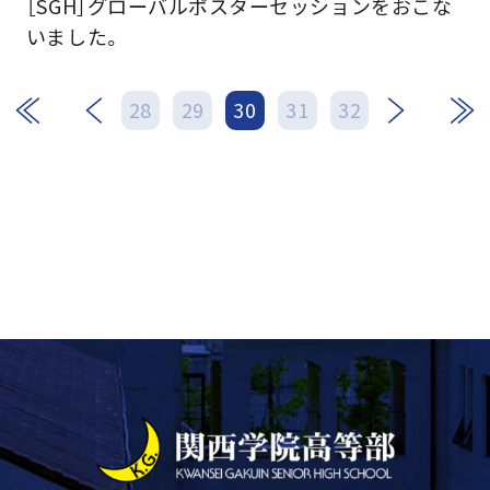
［SGH］グローバルポスターセッションをおこな
いました。
次
最後
28
29
30
31
32